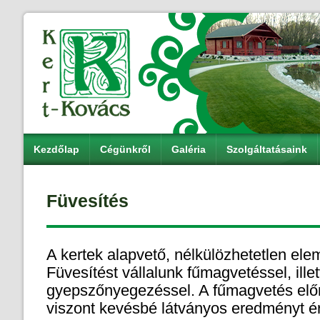
Kezdőlap
Cégünkről
Galéria
Szolgáltatásaink
Füvesítés
A kertek alapvető, nélkülözhetetlen elem
Füvesítést vállalunk fűmagvetéssel, ille
gyepszőnyegezéssel. A fűmagvetés elő
viszont kevésbé látványos eredményt ér