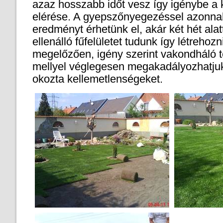
azaz hosszabb időt vesz így igénybe a 
elérése. A gyepszőnyegezéssel azonnal
eredményt érhetünk el, akár két hét al
ellenálló fűfelületet tudunk így létrehozn
megelőzően, igény szerint vakondháló te
mellyel véglegesen megakadályozhatju
okozta kellemetlenségeket.