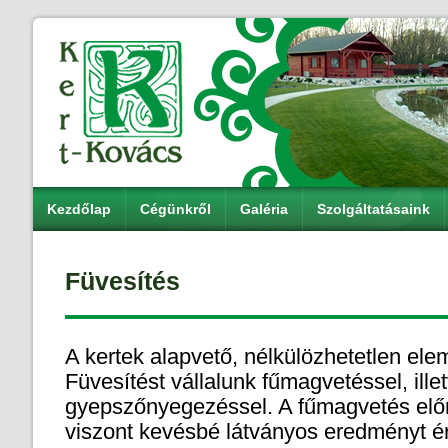
Kezdőlap
Cégünkről
Galéria
Szolgáltatásaink
Füvesítés
A kertek alapvető, nélkülözhetetlen elem
Füvesítést vállalunk fűmagvetéssel, ille
gyepszőnyegezéssel. A fűmagvetés elő
viszont kevésbé látványos eredményt ér