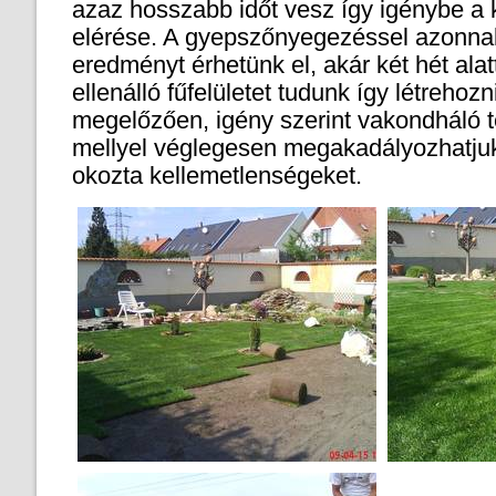
azaz hosszabb időt vesz így igénybe a 
elérése. A gyepszőnyegezéssel azonnal
eredményt érhetünk el, akár két hét al
ellenálló fűfelületet tudunk így létrehozn
megelőzően, igény szerint vakondháló te
mellyel véglegesen megakadályozhatju
okozta kellemetlenségeket.