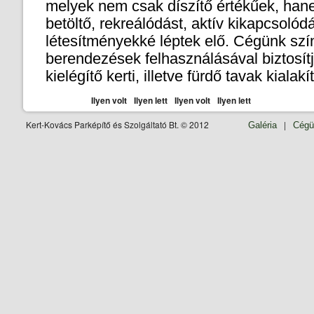
melyek nem csak díszítő értékűek, hane
betöltő, rekreálódást, aktív kikapcsolódás
létesítményekké léptek elő. Cégünk szí
berendezések felhasználásával biztosítj
kielégítő kerti, illetve fürdő tavak kialakí
Ilyen volt
Ilyen lett
Ilyen volt
Ilyen lett
Kert-Kovács Parképítő és Szolgáltató Bt. © 2012
|
Galéria
Cégü