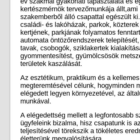
év szakmai gyakorlati tapasztalata és e
kertészmérnök tervezőmunkája állt,ami
szakemberből álló csapattal egészült ki
családi- és lakóházak, parkok, közterek 
kertjének, parkjának folyamatos fenntart
automata öntözőrendszerek telepítését, k
tavak, csobogók, sziklakertek kialakításá
gyommentesítést, gyümölcsösök metszés
területek kaszálását.
Az esztétikum, praktikum és a kellemes
megteremtésével célunk, hogyminden 
elégedett legyen környezetével, az álta
munkával.
A elégedettség mellett a legfontosabb 
ügyfeleink bizalma, hisz csapatunk is a
teljesítésével törekszik a tökéletes ere
életterünk megvalósítására.