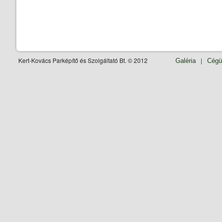
Kert-Kovács Parképítő és Szolgáltató Bt. © 2012
|
Galéria
Cégü