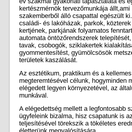
év szakmai gyakorlati tapasztalata és e
kertészmérnök tervezőmunkája állt,ami
szakemberből álló csapattal egészült ki
családi- és lakóházak, parkok, közterek 
kertjének, parkjának folyamatos fenntart
automata öntözőrendszerek telepítését, k
tavak, csobogók, sziklakertek kialakításá
gyommentesítést, gyümölcsösök metszés
területek kaszálását.
Az esztétikum, praktikum és a kellemes
megteremtésével célunk, hogyminden 
elégedett legyen környezetével, az álta
munkával.
A elégedettség mellett a legfontosabb 
ügyfeleink bizalma, hisz csapatunk is a
teljesítésével törekszik a tökéletes ere
életterünk megvalósítására.