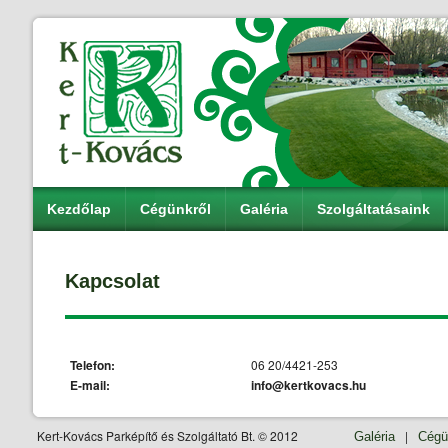
Kezdőlap
Cégünkről
Galéria
Szolgáltatásaink
Kapcsolat
Telefon:
06 20/4421-253
E-mail:
info@kertkovacs.hu
Kert-Kovács Parképítő és Szolgáltató Bt. © 2012
|
Galéria
Cégü