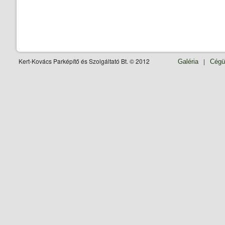
Kert-Kovács Parképítő és Szolgáltató Bt. © 2012
|
Galéria
Cégü