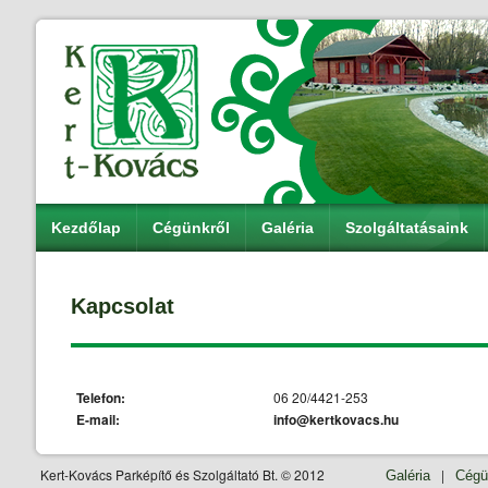
Kezdőlap
Cégünkről
Galéria
Szolgáltatásaink
Kapcsolat
Telefon:
06 20/4421-253
E-mail:
info@kertkovacs.hu
Kert-Kovács Parképítő és Szolgáltató Bt. © 2012
|
Galéria
Cégü