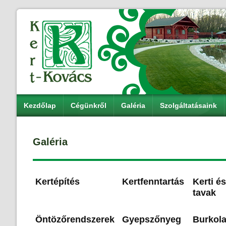
Kezdőlap
Cégünkről
Galéria
Szolgáltatásaink
Galéria
Kertépítés
Kertfenntartás
Kerti é
tavak
Öntözőrendszerek
Gyepszőnyeg
Burkola