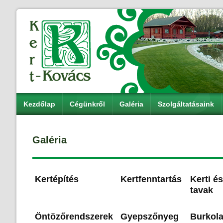
Kezdőlap
Cégünkről
Galéria
Szolgáltatásaink
Galéria
Kertépítés
Kertfenntartás
Kerti é
tavak
Öntözőrendszerek
Gyepszőnyeg
Burkola